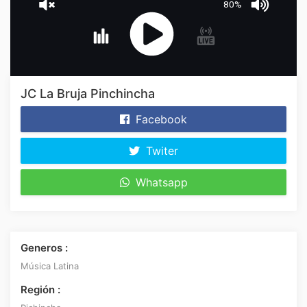
80%
JC La Bruja Pinchincha
Facebook
Twiter
Whatsapp
Generos :
Música Latina
Región :