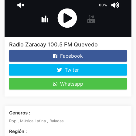
80%
Radio Zaracay 100.5 FM Quevedo
Facebook
Twiter
Whatsapp
Generos :
Pop , Música Latina , Baladas
Región :