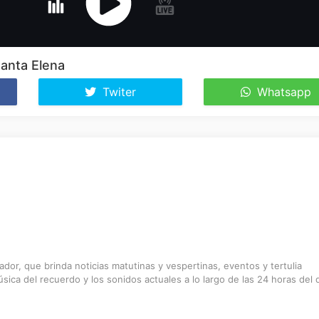
anta Elena
Twiter
Whatsapp
dor, que brinda noticias matutinas y vespertinas, eventos y tertulia
sica del recuerdo y los sonidos actuales a lo largo de las 24 horas del d