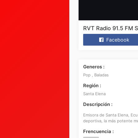
RVT Radio 91.5 FM S
Facebook
Generos :
Pop , Baladas
Región :
Santa Elena
Descripción :
Emisora de Santa Elena, Ecua
deportiva, la más potente mú
Frencuencia :